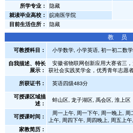
所学专业：
隐藏
就读毕业高校：
皖南医学院
目前生活住所：
隐藏
教 员
可教授科目：
小学数学, 小学英语, 初一初二数学
安徽省物联网创新应用大赛省三，
自我描述、特长
展示
：
获社会实践奖学金，优秀青年志愿
所获证书
：
英语四级483分
可授课区域描
蚌山区, 龙子湖区, 禹会区, 淮上区
述：
周一上午, 周一下午, 周一晚上, 周
可授课时间：
上午, 周四下午, 周四晚上, 周五上午
家教简历：