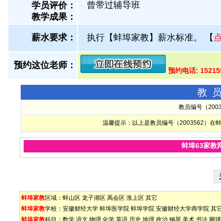
曾带过辅导班
学员评价：
教学成果：
薪水要求：
执行【蚌埠家教】薪水标准。
【
预约这位老师：
预约电话: 1521
教
教员编号（200
温馨提示：以上是教员编号（2003562）
蚌埠63家教
蚌埠家教
区域：
蚌山区
龙子湖区
禹会区
淮上区
其它
蚌埠家教
学校：
安徽财经大学
蚌埠医学院
蚌埠学院
安徽财经大学商学院
其
蚌埠家教
科目：
数学
语文
物理
化学
英语
历史
地理
政治
钢琴
美术
书法
网球