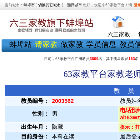
当前城市：
蚌埠市
[
切换其它城市
]
选择城市
您好，欢迎来63家教平台！请
登
六三家教
蚌埠站
请家教
做家教
学员信息
教员
目前，63家教平台在册教员
3809
名，其中明星教员
163
名
63家教平台家教老师
教 员
教员编号：
2003562
教员姓
电话预约
性别：
男
ah63
出生年月：
隐藏
提示：打
目前身份：
本科在读
最后登录：