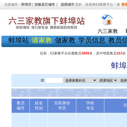
当前城市：
蚌埠市
[
切换其它城市
]
选择城市
您好，欢迎来63家教平台！请
登
六三家教
蚌埠站
请家教
做家教
学员信息
教员
目前，63家教平台在册教员
3809
名，其中明星教员
163
名
蚌埠
ID
教员
姓名
目前身份
学校
编号
性别
学历
专业