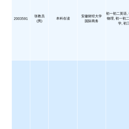
初一初二英语,
张教员
安徽财经大学
本科在读
物理, 初一初二
2003591
(男)
国际商务
学, 初