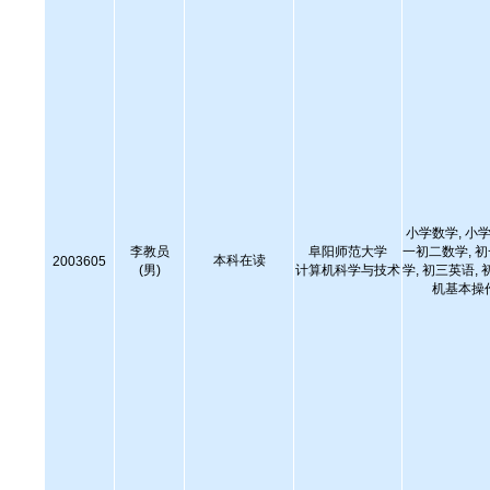
小学数学, 小学
李教员
阜阳师范大学
一初二数学, 
本科在读
2003605
(男)
计算机科学与技术
学, 初三英语, 
机基本操