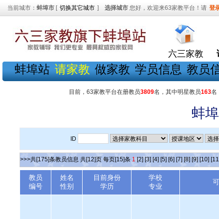
当前城市：
蚌埠市
[
切换其它城市
]
选择城市
您好，欢迎来63家教平台！请
登
六三家教
蚌埠站
请家教
做家教
学员信息
教员
目前，63家教平台在册教员
3809
名，其中明星教员
163
名
蚌埠
ID
>>>共[175]条教员信息 共[12]页 每页[15]条
1
[2]
[3]
[4]
[5]
[6]
[7]
[8]
[9]
[10]
[11
教员
姓名
目前身份
学校
编号
性别
学历
专业