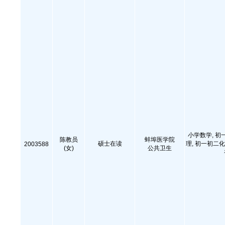
小学数学, 初
陈教员
蚌埠医学院
硕士在读
理, 初一初二化
2003588
(女)
公共卫生