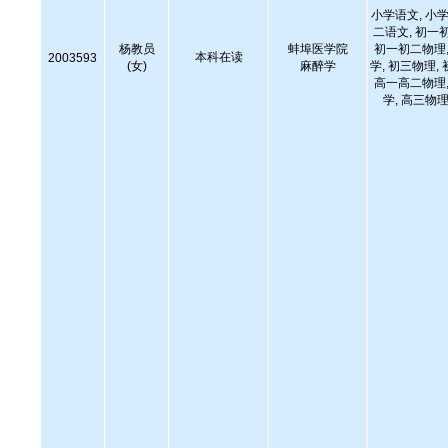
小学语文, 小学
二语文, 初一
杨教员
蚌埠医学院
初一初二物理,
本科在读
2003593
(女)
麻醉学
学, 初三物理,
高一高二物理,
学, 高三物理