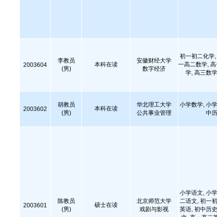
初一初二化学, 
李教员
安徽财经大学
本科在读
一高二数学, 
2003604
(男)
数字经济
学, 高三数学
胡教员
华北理工大学
小学数学, 小学
本科在读
2003602
(男)
公共事业管理
中历
小学语文, 小学
陈教员
北京师范大学
二语文, 初一初
硕士在读
2003601
(男)
戏剧与影视
英语, 初中历史