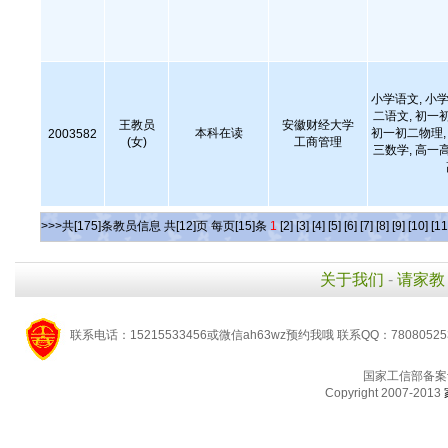
小学语文, 小学
二语文, 初一
王教员
安徽财经大学
本科在读
初一初二物理, 
2003582
(女)
工商管理
三数学, 高一
>>>共[175]条教员信息 共[12]页 每页[15]条
1
[2]
[3]
[4]
[5]
[6]
[7]
[8]
[9]
[10]
[11
关于我们
-
请家教
联系电话：15215533456或微信ah63wz预约我哦 联系QQ：7808052
国家工信部备案
Copyright 2007-2013