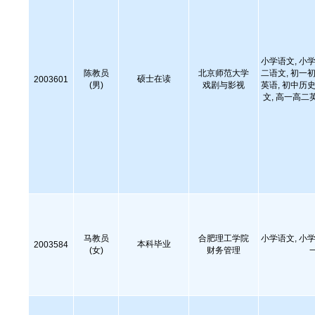
小学语文, 小学
陈教员
北京师范大学
二语文, 初一初
硕士在读
2003601
(男)
戏剧与影视
英语, 初中历史
文, 高一高二
马教员
合肥理工学院
小学语文, 小学
本科毕业
2003584
(女)
财务管理