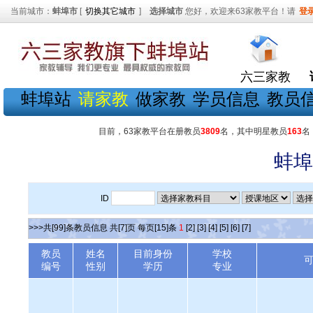
当前城市：
蚌埠市
[
切换其它城市
]
选择城市
您好，欢迎来63家教平台！请
登
六三家教
蚌埠站
请家教
做家教
学员信息
教员
目前，63家教平台在册教员
3809
名，其中明星教员
163
名
蚌埠
ID
>>>共[99]条教员信息 共[7]页 每页[15]条
1
[2]
[3]
[4]
[5]
[6]
[7]
教员
姓名
目前身份
学校
编号
性别
学历
专业