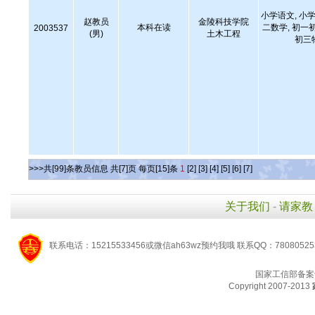
小学语文, 小学
赵教员
金陵科技学院
本科在读
二数学, 初一
2003537
(男)
土木工程
初三
>>>共[99]条教员信息 共[7]页 每页[15]条
1
[2]
[3]
[4]
[5]
[6]
[7]
关于我们
-
请家教
联系电话：15215533456或微信ah63wz预约我哦 联系QQ：7808052
国家工信部备案
Copyright 2007-2013