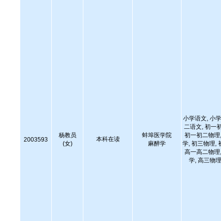
小学语文, 小学
二语文, 初一
杨教员
蚌埠医学院
初一初二物理,
本科在读
2003593
(女)
麻醉学
学, 初三物理,
高一高二物理,
学, 高三物理