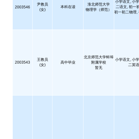
小学语文, 小学
尹教员
淮北师范大学
本科在读
二语文, 初一
2003546
(女)
物理学（师范）
初一初二物理,
北京师范大学蚌埠
王教员
小学语文, 小学
2003543
高中毕业
附属学校
(女)
二英语
暂无