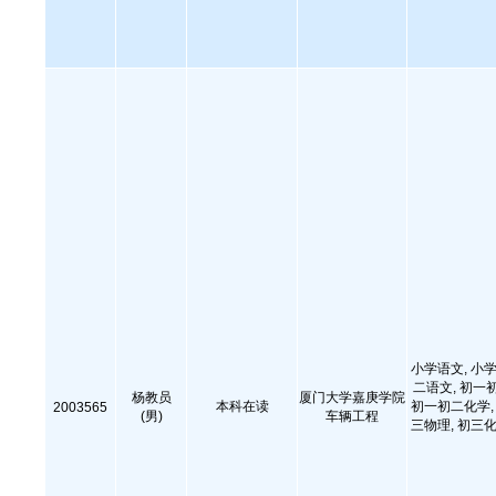
小学语文, 小学
二语文, 初一
杨教员
厦门大学嘉庚学院
本科在读
初一初二化学, 
2003565
(男)
车辆工程
三物理, 初三化