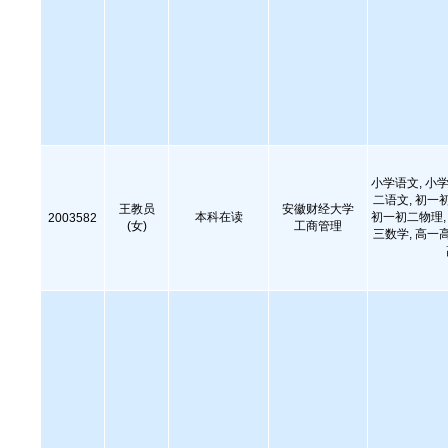
小学语文, 小学
二语文, 初一
王教员
安徽财经大学
本科在读
初一初二物理, 
2003582
(女)
工商管理
三数学, 高一