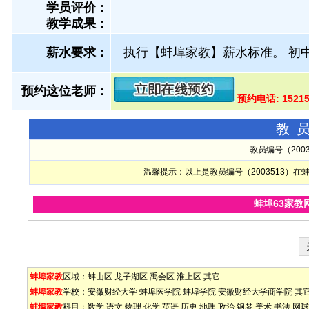
学员评价：
教学成果：
薪水要求：
执行【蚌埠家教】薪水标准。 初中6
预约这位老师：
预约电话: 1521
教
教员编号（200
温馨提示：以上是教员编号（2003513）
蚌埠63家教
蚌埠家教
区域：
蚌山区
龙子湖区
禹会区
淮上区
其它
蚌埠家教
学校：
安徽财经大学
蚌埠医学院
蚌埠学院
安徽财经大学商学院
其
蚌埠家教
科目：
数学
语文
物理
化学
英语
历史
地理
政治
钢琴
美术
书法
网球