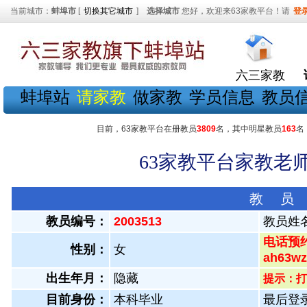
当前城市：
蚌埠市
[
切换其它城市
]
选择城市
您好，欢迎来63家教平台！请
登
六三家教
蚌埠站
请家教
做家教
学员信息
教员
目前，63家教平台在册教员
3809
名，其中明星教员
163
名
63家教平台家教老师
教 员
教员编号：
2003513
教员姓
电话预约
性别：
女
ah63
出生年月：
隐藏
提示：打
目前身份：
本科毕业
最后登录：