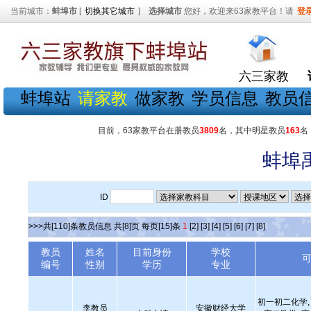
当前城市：
蚌埠市
[
切换其它城市
]
选择城市
您好，欢迎来63家教平台！请
登
六三家教
蚌埠站
请家教
做家教
学员信息
教员
目前，63家教平台在册教员
3809
名，其中明星教员
163
名
蚌埠
ID
>>>共[110]条教员信息 共[8]页 每页[15]条
1
[2]
[3]
[4]
[5]
[6]
[7]
[8]
教员
姓名
目前身份
学校
编号
性别
学历
专业
初一初二化学, 
李教员
安徽财经大学