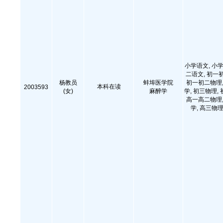
小学语文, 小学
二语文, 初一
杨教员
蚌埠医学院
初一初二物理,
本科在读
2003593
(女)
麻醉学
学, 初三物理,
高一高二物理,
学, 高三物理