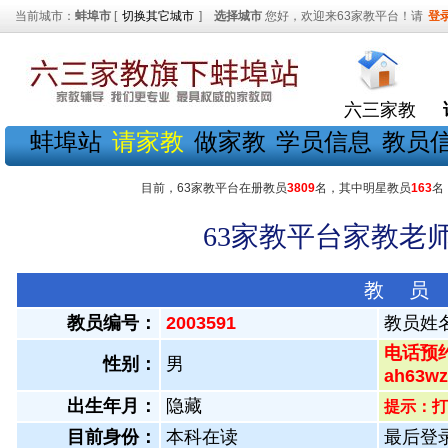
当前城市：
蚌埠市
[
切换其它城市
]
选择城市
您好，欢迎来63家教平台！请
登
六三家教
蚌埠站
请家教
做家教
学员信息
教员
目前，63家教平台在册教员
3809
名，其中明星教员
163
名
63家教平台家教老师
教 员
教员编号：
2003591
教员姓
电话预约
性别：
男
ah63
出生年月：
隐藏
提示：打
目前身份：
本科在读
最后登录：