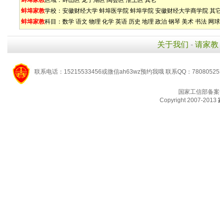
蚌埠家教
区域：
蚌山区
龙子湖区
禹会区
淮上区
其它
蚌埠家教
学校：
安徽财经大学
蚌埠医学院
蚌埠学院
安徽财经大学商学院
其
蚌埠家教
科目：
数学
语文
物理
化学
英语
历史
地理
政治
钢琴
美术
书法
网球
关于我们
-
请家教
联系电话：15215533456或微信ah63wz预约我哦 联系QQ：7808052
国家工信部备案
Copyright 2007-2013