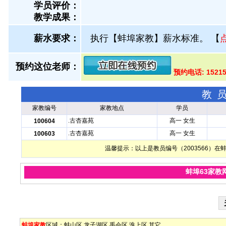
学员评价：
教学成果：
薪水要求：
执行【蚌埠家教】薪水标准。
【
预约这位老师：
预约电话: 1521
教
家教编号
家教地点
学员
.古杏嘉苑
高一 女生
100604
.古杏嘉苑
高一 女生
100603
温馨提示：以上是教员编号（2003566）
蚌埠63家教
蚌埠家教
区域：
蚌山区
龙子湖区
禹会区
淮上区
其它