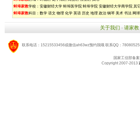
蚌埠家教
学校：
安徽财经大学
蚌埠医学院
蚌埠学院
安徽财经大学商学院
其
蚌埠家教
科目：
数学
语文
物理
化学
英语
历史
地理
政治
钢琴
美术
书法
网球
关于我们
-
请家教
联系电话：15215533456或微信ah63wz预约我哦 联系QQ：7808052
国家工信部备案
Copyright 2007-2013