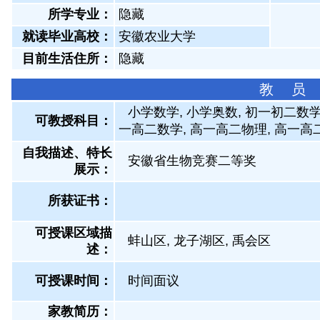
所学专业：
隐藏
就读毕业高校：
安徽农业大学
目前生活住所：
隐藏
教 员
小学数学, 小学奥数, 初一初二数学
可教授科目：
一高二数学, 高一高二物理, 高一高二
自我描述、特长
安徽省生物竞赛二等奖
展示
：
所获证书
：
可授课区域描
蚌山区, 龙子湖区, 禹会区
述：
可授课时间：
时间面议
家教简历：