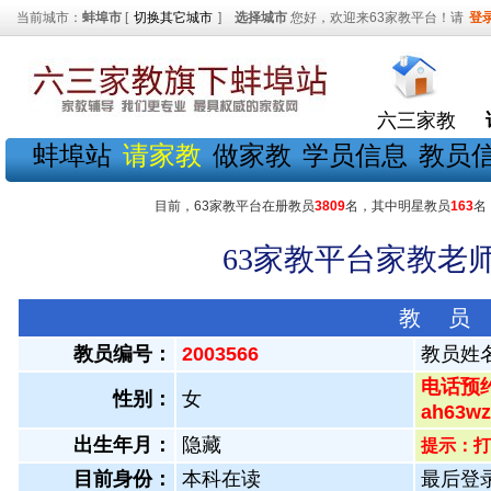
当前城市：
蚌埠市
[
切换其它城市
]
选择城市
您好，欢迎来63家教平台！请
登
六三家教
蚌埠站
请家教
做家教
学员信息
教员
目前，63家教平台在册教员
3809
名，其中明星教员
163
名
63家教平台家教老师
教 员
教员编号：
2003566
教员姓
电话预约
性别：
女
ah63
出生年月：
隐藏
提示：打
目前身份：
本科在读
最后登录：