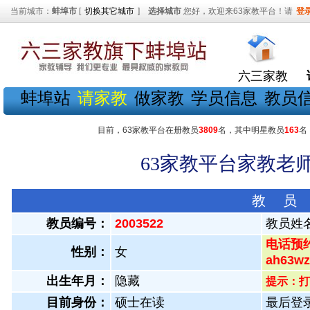
当前城市：
蚌埠市
[
切换其它城市
]
选择城市
您好，欢迎来63家教平台！请
登
六三家教
蚌埠站
请家教
做家教
学员信息
教员
目前，63家教平台在册教员
3809
名，其中明星教员
163
名
63家教平台家教老师
教 员
教员编号：
2003522
教员姓
电话预约
性别：
女
ah63
出生年月：
隐藏
提示：打
目前身份：
硕士在读
最后登录：