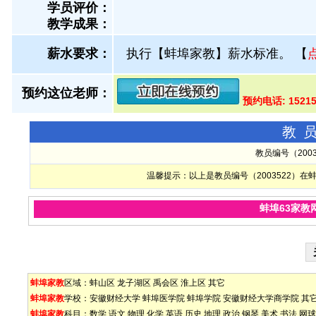
学员评价：
教学成果：
薪水要求：
执行【蚌埠家教】薪水标准。
【
预约这位老师：
预约电话: 1521
教
教员编号（200
温馨提示：以上是教员编号（2003522）
蚌埠63家教
蚌埠家教
区域：
蚌山区
龙子湖区
禹会区
淮上区
其它
蚌埠家教
学校：
安徽财经大学
蚌埠医学院
蚌埠学院
安徽财经大学商学院
其
蚌埠家教
科目：
数学
语文
物理
化学
英语
历史
地理
政治
钢琴
美术
书法
网球