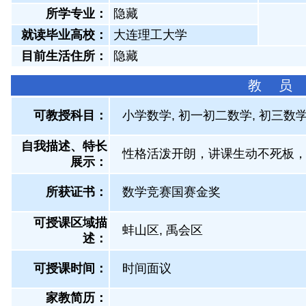
所学专业：
隐藏
就读毕业高校：
大连理工大学
目前生活住所：
隐藏
教 员
可教授科目：
小学数学, 初一初二数学, 初三数学
自我描述、特长
性格活泼开朗，讲课生动不死板
展示
：
所获证书
：
数学竞赛国赛金奖
可授课区域描
蚌山区, 禹会区
述：
可授课时间：
时间面议
家教简历：