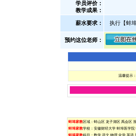
学员评价：
教学成果：
薪水要求：
执行【蚌
预约这位老师：
温馨提示：
蚌埠家教
区域：
蚌山区
龙子湖区
禹会区
蚌埠家教
学校：
安徽财经大学
蚌埠医学院
蚌埠家教
科目：
数学
语文
物理
化学
英语