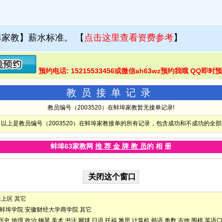
埠家教】薪水标准。
【
点击这里查看资费参考
】
预约电话: 15215533456或微信ah63wz预约我哦 QQ即时
教员接单记录
教员编号（2003520）在蚌埠家教暂无接单记录!
以上是教员编号（2003520）在蚌埠家教接单的所有记录，包含成功和不成功的全
蚌埠63家教网
推 荐 金 牌 教 员
的 相 册
淮上区
其它
蚌埠学院
安徽财经大学商学院
其它
历史
地理
政治
钢琴
美术
书法
网球
日语
托福
雅思
计算机
韩语
奥数
吉他
围棋
英语