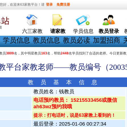
您好，欢迎来63家教平台！请
登录
免费注册
六三家教
请家教
学员信息
教员登录
学员信息
教员信息
教员必读
加盟招商
教员
3809
名，其中明星教员
163
名，帮助
2448
名学员找到了合适的老师。今日更新教
家教平台家教老师——教员编号（20035
教 员 基 本 信 息
教员姓名：
钱教员
电话预约教员： 15215533456或微信
ah63wz预约我哦
提示：打电话时，说是63家教上看到的！
最后登录：2025-01-06 00:27:34