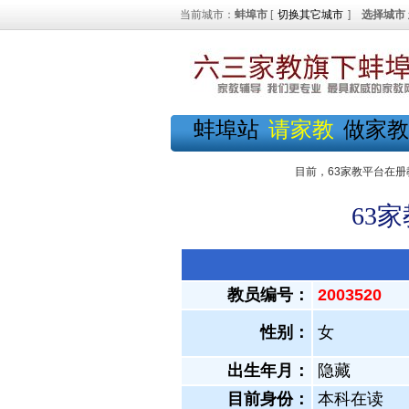
当前城市：
蚌埠市
[
切换其它城市
]
选择城市
蚌埠站
请家教
做家教
目前，63家教平台在册
63
教员编号：
2003520
性别：
女
出生年月：
隐藏
目前身份：
本科在读