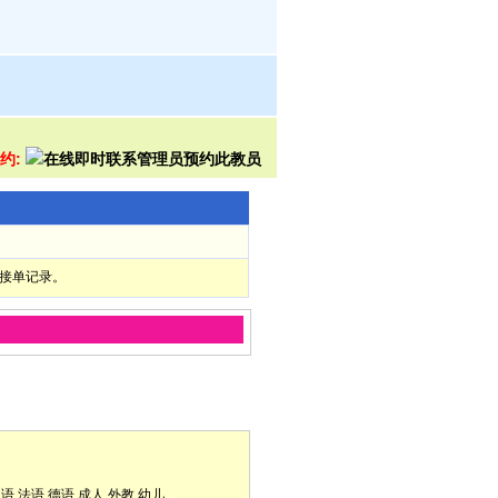
预约:
部接单记录。
口语
法语
德语
成人
外教
幼儿