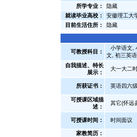
所学专业：
隐藏
就读毕业高校：
安徽理工大
目前生活住所：
隐藏
小学语文,
可教授科目：
文, 初三英语
自我描述、特长
大一大二
展示
：
所获证书
：
英语四六
可授课区域描
其它(怀远
述：
可授课时间：
时间面议
家教简历：