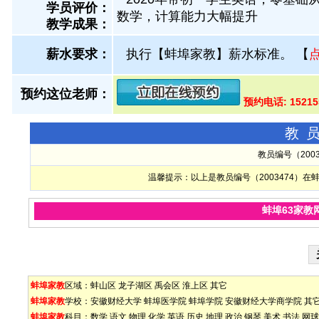
学员评价：
数学，计算能力大幅提升
教学成果：
薪水要求：
执行【蚌埠家教】薪水标准。
【
预约这位老师：
预约电话: 1521
教
教员编号（200
温馨提示：以上是教员编号（2003474）
蚌埠63家教
蚌埠家教
区域：
蚌山区
龙子湖区
禹会区
淮上区
其它
蚌埠家教
学校：
安徽财经大学
蚌埠医学院
蚌埠学院
安徽财经大学商学院
其
蚌埠家教
科目：
数学
语文
物理
化学
英语
历史
地理
政治
钢琴
美术
书法
网球