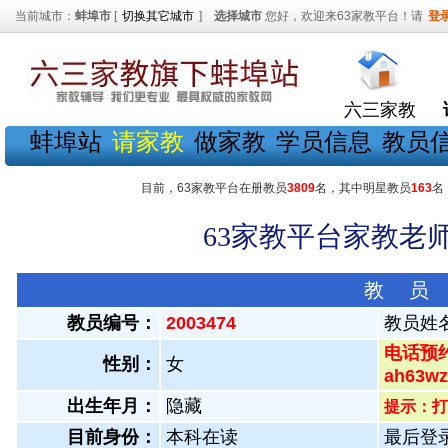
当前城市：
蚌埠市
[
切换其它城市
]
选择城市
您好，欢迎来63家教平台！请
登
六三家教
蚌埠站
请家教
做家教
学员信息
教员
目前，63家教平台在册教员
3809
名，其中明星教员
163
名
63家教平台家教老师
教 员
教员编号：
2003474
教员姓
电话预约
性别：
女
ah63
出生年月：
隐藏
提示：打
目前身份：
本科在读
最后登录：