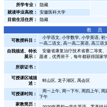
所学专业：
隐藏
就读毕业高校：
安徽医科大学
目前生活住所：
隐藏
教 员
小学语文, 小学数学, 小学英语, 初
可教授科目：
一高二语文, 高一高二英语, 高三语
安徽省康复治疗技术省赛二等奖、
自我描述、特长
展示
：
愿者，优秀班干，每年都获得国家
所获证书
：
可授课区域描
蚌山区, 龙子湖区, 禹会区
述：
周一上午, 周一下午, 周四上午, 周
可授课时间：
下午
家教简历：
2020年带初一学生英语，零基础