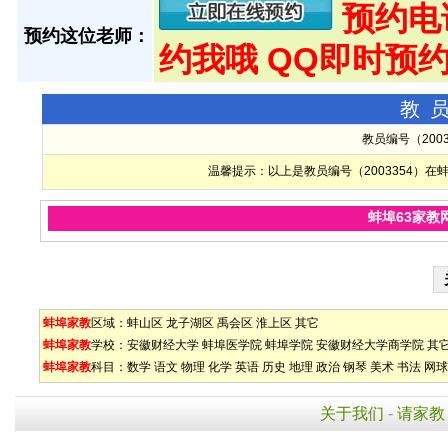
预约电话:
预约这位老师：
约我哦 QQ即时预约
教
教员编号（200
温馨提示：以上是教员编号（2003354）
蚌埠63家教
蚌埠家教
区域：
蚌山区
龙子湖区
禹会区
淮上区
其它
蚌埠家教
学校：
安徽财经大学
蚌埠医学院
蚌埠学院
安徽财经大学商学院
其
蚌埠家教
科目：
数学
语文
物理
化学
英语
历史
地理
政治
钢琴
美术
书法
网球
关于我们
-
请家教