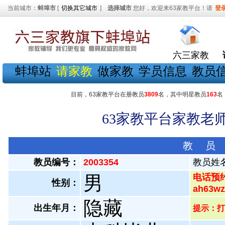
当前城市：
蚌埠市
[
切换其它城市
]
选择城市
您好，欢迎来63家教平台！请
登
六三家教
蚌埠站
请家教
做家教
学员信息
教员
目前，63家教平台在册教员
3809
名，其中明星教员
163
名
63家教平台家教老师
教 员
教员编号：
2003354
教员姓
男
电话预约
性别：
ah63
隐藏
出生年月：
提示：打