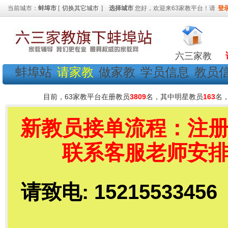
当前城市：
蚌埠市
[
切换其它城市
]
选择城市
您好，欢迎来63家教平台！请
登
六三家教
蚌埠站
请家教
做家教
学员信息
教员
目前，63家教平台在册教员
3809
名，其中明星教员
163
名
新教员接单流程：注册教
联系客服老师安排 
请致电: 152155334