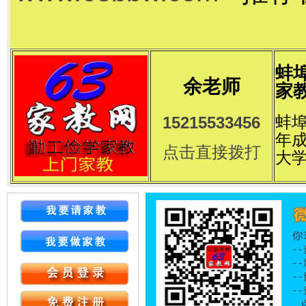
蚌
余老师
家教
蚌埠
15215533456
年
点击直接拨打
大