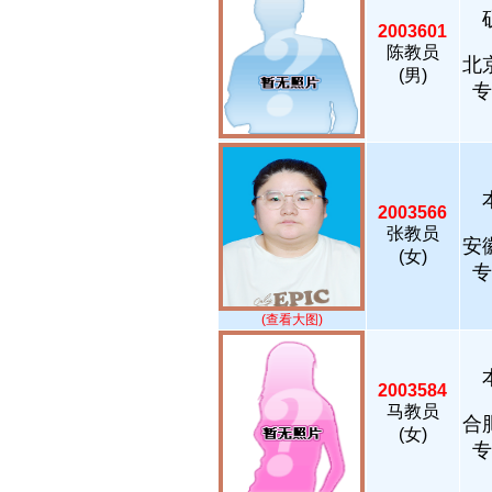
2003601
陈教员
北
(男)
专
2003566
张教员
安
(女)
专
(查看大图)
2003584
马教员
合
(女)
专