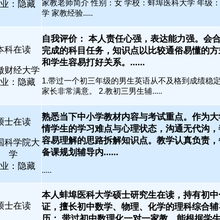
家教老师简介 性别：女 学校：蚌埠医科大学 年级
业：隐藏
学 家教经验.....
自我评价： 本人责任心强，表达能力强。会
本科在读
完成的科目任务，知识点以比较通俗易懂的方
和学生容易打好关系。......
徽财经大学
1.带过一个初三年级的男生英语从不及格到成绩稳
业：隐藏
家长非常满意。 2.教初三男生辅.....
熟悉当下中小学教材内容与考试重点。作为大
硕士在读
情学生的学习难点与心理状态，沟通无代沟，
容易理解的思路拆解知识点。教学认真负责，
国科学院大
备课规划辅导内......
学
业：隐藏
.....
本人蚌埠医科大学硕士研究生在读，持有初中
硕士在读
证，擅长初中数学、物理、化学的理科综合辅
历： 带过初中数理化一对一家教，能根据学