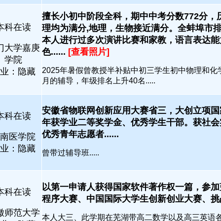
擅长小初中阶段全科，期中中考分数772分，
本科在读
理均为满分,地理，生物接近满分。全蚌埠市排名6
本人进行过多次演讲比赛和家教，语言表达能
门大学嘉庚
色......
[查看照片]
学院
2025年暑假曾教授半补贴中初三学生初中物理和化
业：隐藏
月的辅导，年级排名上升40名.....
安徽省物联网创新应用大赛省三，大创立项国
本科在读
年获学业二等奖学金、优秀学生干部。获社会
优秀青年志愿者......
南医学院
业：隐藏
曾带过辅导班.....
以第一申请人获得国家软件著作权一篇，参加
本科在读
程序大赛、中国国际大学生创新创业大赛、挑战杯等
徽师范大学
本人大三、此学期在芜湖带高二数学以及高三英语