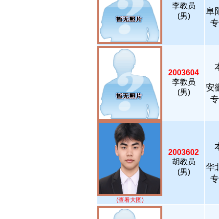
李教员
阜
(男)
专
2003604
李教员
安
(男)
专
2003602
胡教员
华
(男)
专
(查看大图)