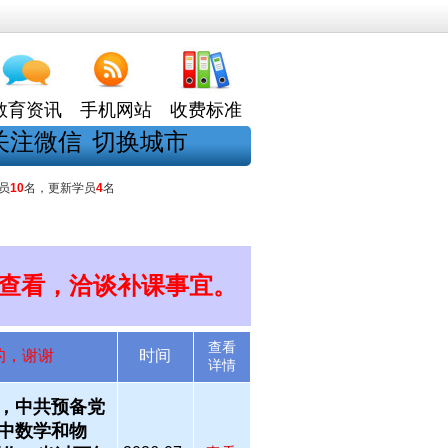
教育资讯
手机网站
收费标准
关注微信
切换城市
员
10
名，更新学员
4
名
查看，洽谈补课事宜。
查看
的，谢谢
时间
详情
，中共预备党
中数学和物