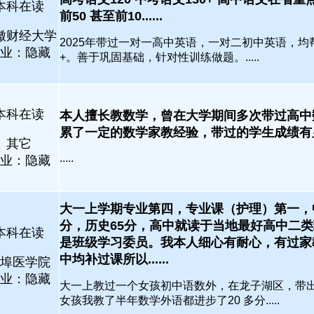
本科在读
前50 甚至前10......
徽财经大学
2025年带过一对一高中英语，一对二初中英语，均
业：隐藏
+。善于巩固基础，针对性训练做题。.....
本科在读
本人擅长教数学，曾在大学期间多次带过高中
累了一定的数学家教经验，带过的学生成绩有显著提
其它
.....
业：隐藏
大一上学期专业第四，专业课（护理）第一，
分，历史65分，高中就读于当地最好高中二
本科在读
是班级学习委员。我本人细心有耐心，有过家
中均补过课所以......
埠医学院
业：隐藏
大一上教过一个女孩初中语数外，在龙子湖区，带
女孩我教了半年数学外语都进步了20 多分.....