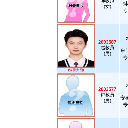
陈教员
蚌
(女)
专
2003587
赵教员
阜
(男)
专
(查看大图)
2003577
钟教员
安
(男)
专