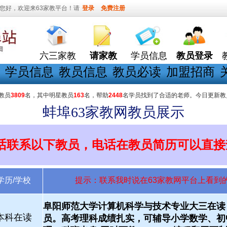
您好，欢迎来63家教平台！请
登录
免费注册
六三家教
请家教
学员信息
教员登录
学员信息
教员信息
教员必读
加盟招商
教员
3809
名，其中明星教员
163
名，帮助
2448
名学员找到了合适的老师。今日更新教
蚌埠63家教网教员展示
话联系以下教员，电话在教员简历可以直接
学历/学校
提示：联系我时说在63家教网平台上看到
阜阳师范大学计算机科学与技术专业大三在读
本科在读
员。高考理科成绩扎实，可辅导小学数学、初