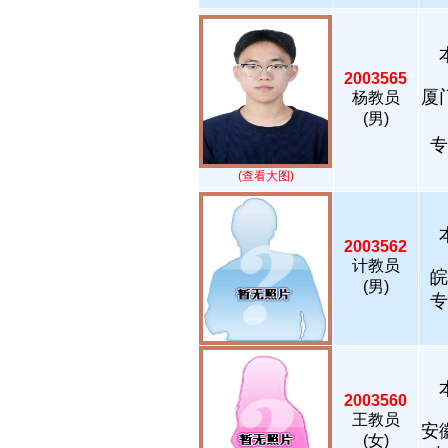
2003565
厦
杨教员
(男)
专
(查看大图)
2003562
计教员
皖
(男)
专
2003560
王教员
安
(女)