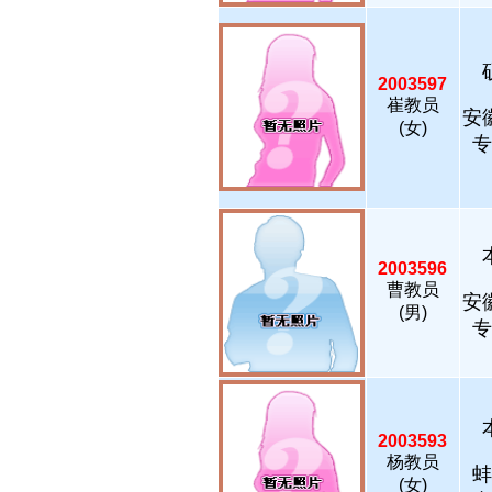
2003597
崔教员
安
(女)
专
2003596
曹教员
安
(男)
专
2003593
杨教员
蚌
(女)