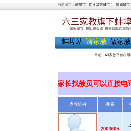
当前城市：
蚌埠市
[
切换其它城市
]
选择城市
蚌埠站
请家教
做家教
目前，63家教平台在册
家长找教员可以直接电
姓名
家教机构
2003605