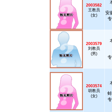
2003582
王教员
安
(女)
专
2003579
刘教员
(男)
专
2003574
胡教员
蚌
(女)
专