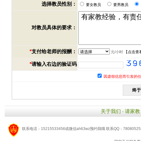
选择教员性别：
要女教员
要男教员
对教员具体的要求：
*
支付给老师的报酬：
元/小时
【
点击查
*
请输入右边的验证码
因虚假信息而引发的任
关于我们
-
请家教
联系电话：15215533456或微信ah63wz预约我哦 联系QQ：7808052