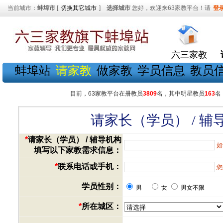
当前城市：
蚌埠市
[
切换其它城市
]
选择城市
您好，欢迎来63家教平台！请
登
六三家教
蚌埠站
请家教
做家教
学员信息
教员
目前，63家教平台在册教员
3809
名，其中明星教员
163
名
请家长（学员） / 
*
请家长（学员） / 辅导机构
如
填写以下家教需求信息：
*
联系电话或手机：
您
学员性别：
男
女
男女不限
*
所在城区：